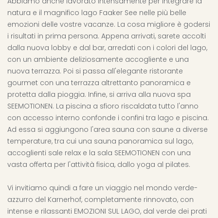
Abbiamo anche lavorato intensamente per integrare la
natura e il magnifico lago Faaker See nelle più belle
emozioni delle vostre vacanze. La cosa migliore è godersi
i risultati in prima persona. Appena arrivati, sarete accolti
dalla nuova lobby e dal bar, arredati con i colori del lago,
con un ambiente deliziosamente accogliente e una
nuova terrazza. Poi si passa all'elegante ristorante
gourmet con una terrazza altrettanto panoramica e
protetta dalla pioggia. Infine, si arriva alla nuova spa
SEEMOTIONEN. La piscina a sfioro riscaldata tutto l'anno
con accesso interno confonde i confini tra lago e piscina.
Ad essa si aggiungono l'area sauna con saune a diverse
temperature, tra cui una sauna panoramica sul lago,
accoglienti sale relax e la sala SEEMOTIONEN con una
vasta offerta per l'attività fisica, dallo yoga al pilates.
Vi invitiamo quindi a fare un viaggio nel mondo verde-
azzurro del Karnerhof, completamente rinnovato, con
intense e rilassanti EMOZIONI SUL LAGO, dal verde dei prati