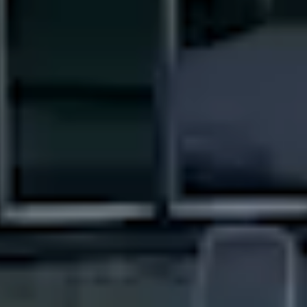
----
----