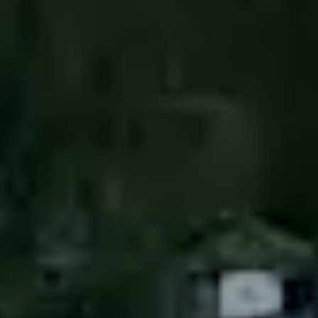
----
----