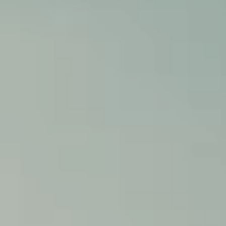
-----