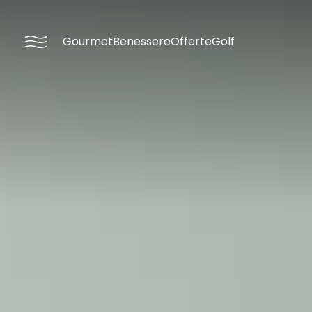
----
Gourmet
Benessere
Offerte
Golf