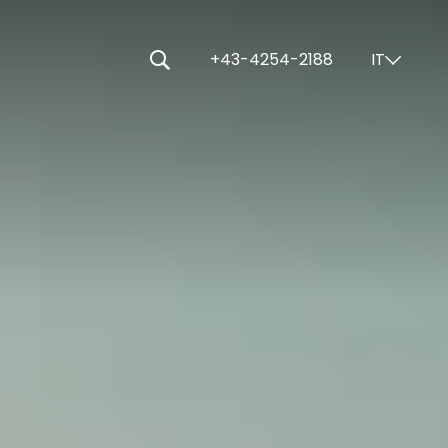
-----
+43-4254-2188
IT
⌄
🔍