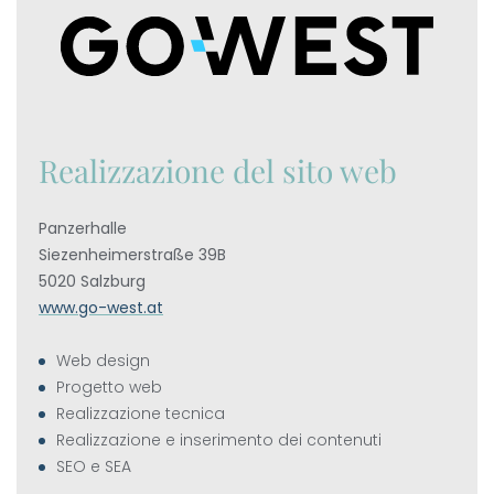
----
Realizzazione del sito web
Panzerhalle
Siezenheimerstraße 39B
5020 Salzburg
www.go-west.at
antaggi
er
Web design
hi
Progetto web
renota
Realizzazione tecnica
irettamente
Realizzazione e inserimento dei contenuti
SEO e SEA