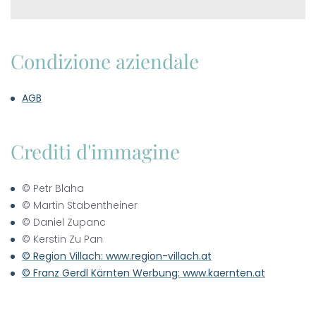
----
Miglior
prezzo
garantito
Offerte
Condizione aziendale
esclusive,
disponibili
solo per le
AGB
----
prenotazioni
dirette
Prenotazione
Crediti d'immagine
sicura, rapida
e senza
complicazioni
© Petr Blaha
Consulenza
© Martin Stabentheiner
personale
© Daniel Zupanc
Sconto 20%
© Kerstin Zu Pan
per un
© Region Villach: www.region-villach.at
trattamento
© Franz Gerdl Kärnten Werbung: www.kaernten.at
spa
Prestazioni
aggiuntive