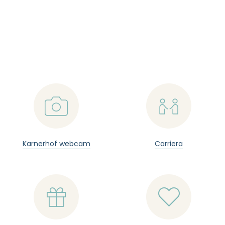
📷

Karnerhof webcam
Carriera

