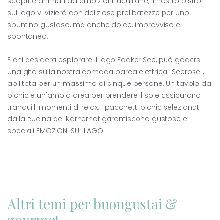
scoprite animati da ambizioni luculliane, il nostro bistrò
sul lago vi vizierà con deliziose prelibatezze per uno
spuntino gustoso, ma anche dolce, improvviso e
spontaneo.
E chi desidera esplorare il lago Faaker See, può godersi
una gita sulla nostra comoda barca elettrica "Seerose",
abilitata per un massimo di cinque persone. Un tavolo da
picnic e un'ampia area per prendere il sole assicurano
tranquilli momenti di relax. I pacchetti picnic selezionati
dalla cucina del Karnerhof garantiscono gustose e
speciali EMOZIONI SUL LAGO.
Altri temi per buongustai &
gourmet