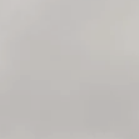
----
----