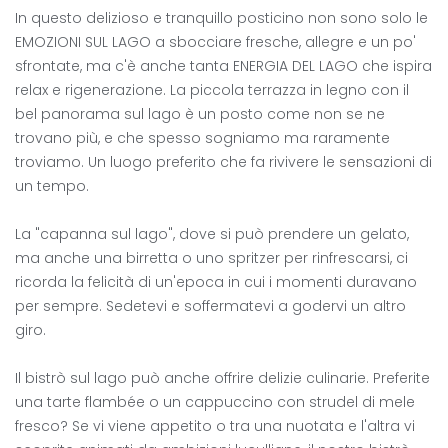
In questo delizioso e tranquillo posticino non sono solo le
EMOZIONI SUL LAGO a sbocciare fresche, allegre e un po'
sfrontate, ma c'è anche tanta ENERGIA DEL LAGO che ispira
relax e rigenerazione. La piccola terrazza in legno con il
bel panorama sul lago è un posto come non se ne
trovano più, e che spesso sogniamo ma raramente
troviamo. Un luogo preferito che fa rivivere le sensazioni di
un tempo.
La "capanna sul lago", dove si può prendere un gelato,
ma anche una birretta o uno spritzer per rinfrescarsi, ci
ricorda la felicità di un'epoca in cui i momenti duravano
per sempre. Sedetevi e soffermatevi a godervi un altro
giro.
Il bistrò sul lago può anche offrire delizie culinarie. Preferite
una tarte flambée o un cappuccino con strudel di mele
fresco? Se vi viene appetito o tra una nuotata e l'altra vi