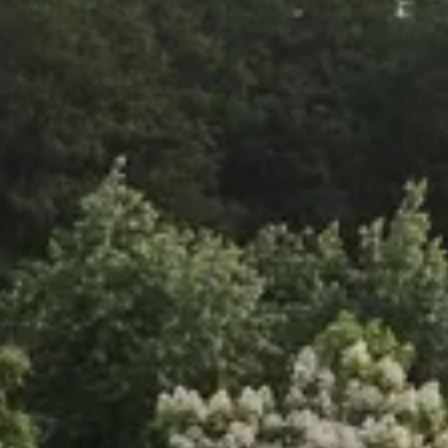
----
----