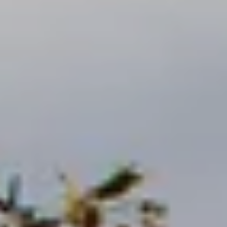
----
----