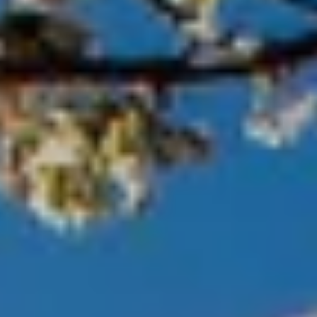
----
----