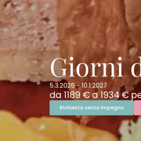
Giorni d
5.3.2026 - 10.1.2027
da
1189 €
a
1934 €
pe
Richiesta senza impegno