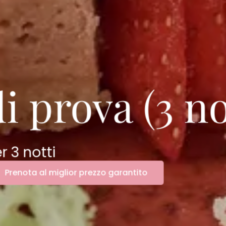
i prova (3 no
r
3 notti
Prenota al miglior prezzo garantito