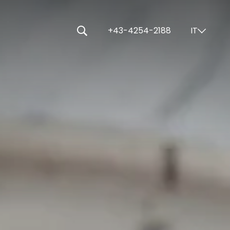
-----
+43-4254-2188
IT
⌄
🔍