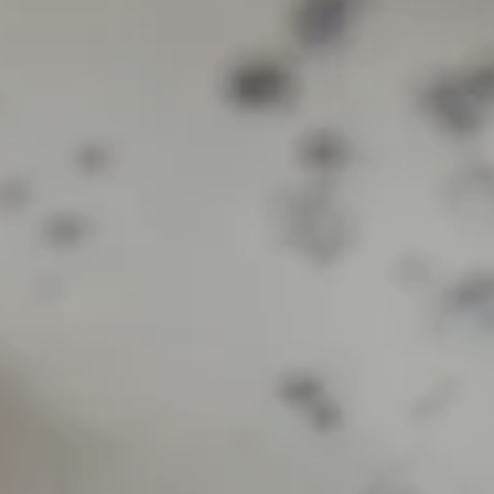
-----