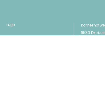
Lage
Karnerhofwe
9580 Drobol
FAQs
Österreich
Seminar
T
+43-4254
F
+43-4254
Karriere
E
hotel@ka
Impressum
Datenschutz
Barrie