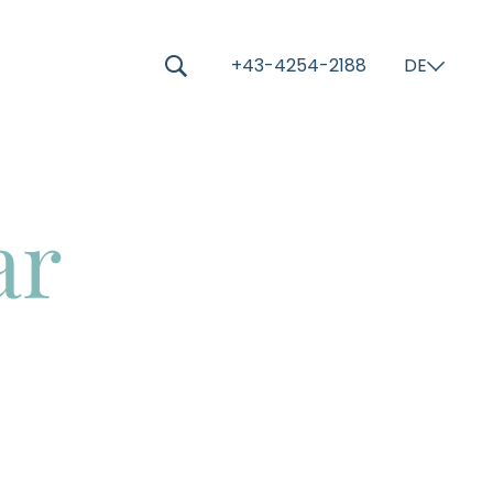
-----
+43-4254-2188
DE
⌄
🔍
ar