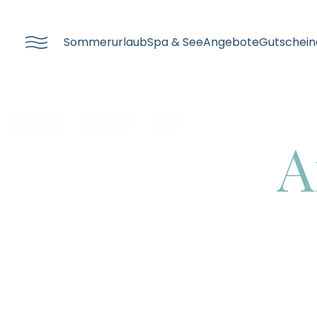
----
Sommerurlaub
Spa & See
Angebote
Gutschein
A