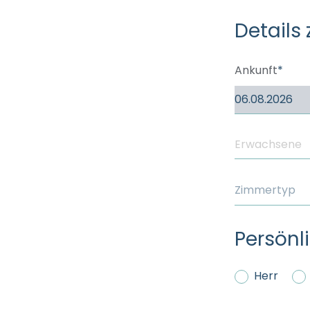
----
Details 
Ankunft
Zimmertyp
Persönl
Herr