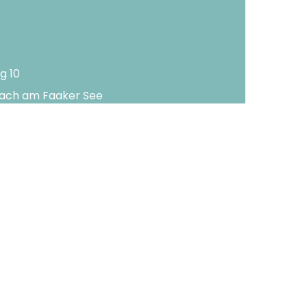
g 10
lach am Faaker See
-2188
-3650
rnerhof.com
refreiheit
Social Media
AGB