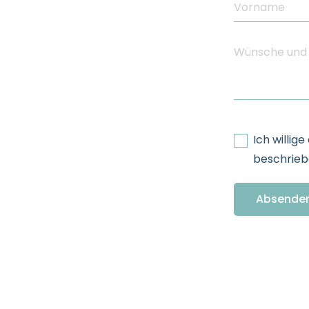
Ich willig
beschriebe
Absende
Additional In