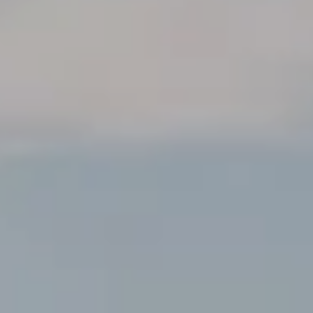
----
----