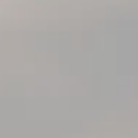
----
----