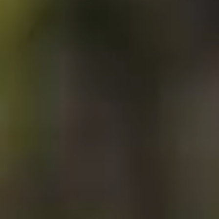
----
----