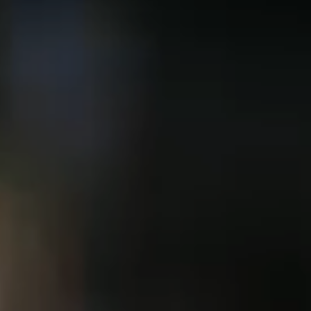
----
----