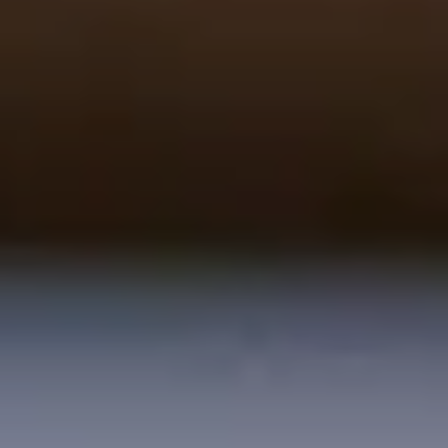
----
----