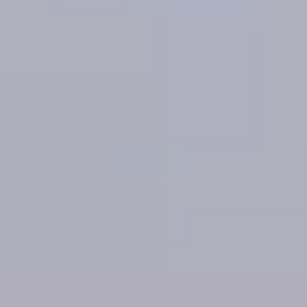
----
----