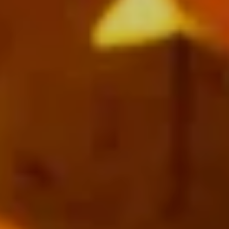
----
----