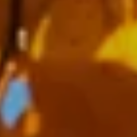
----
----