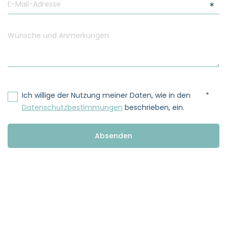
----
irektbuchervorteile
Bestpreisgarantie
Ich willige der Nutzung meiner Daten, wie in den
Datenschutzbestimmungen
beschrieben, ein.
Exklusive,
nur direkt
verfügbare
Absenden
Angebote
Sichere,
schnelle und
Additional Information
unkomplizierte
Buchung
Persönliche
Beratung
10% auf vor