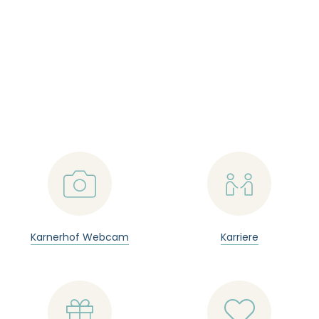
--
📷

Karnerhof Webcam
Karriere

