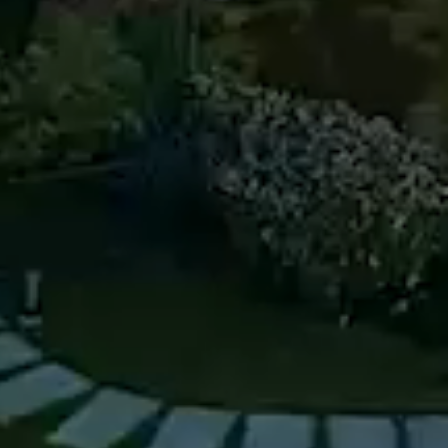
-----