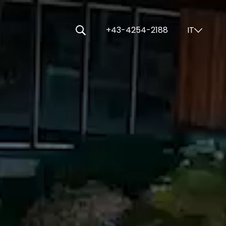
-----
+43-4254-2188
IT
⌄
🔍