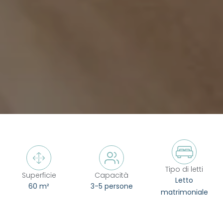



Tipo di letti
Superficie
Capacità
Letto
60 m²
3-5 persone
matrimoniale