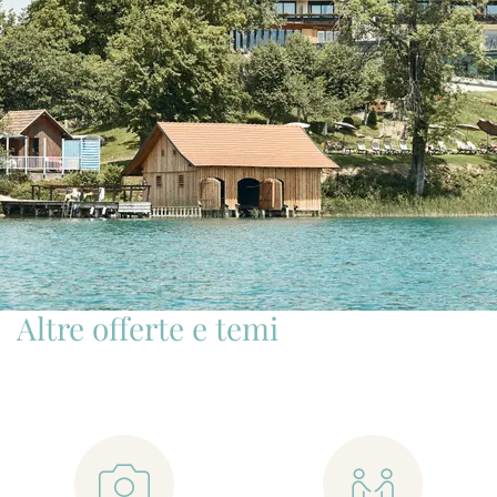
Altre offerte e temi
📷
