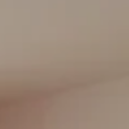
----
----