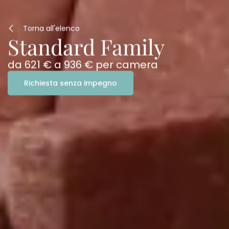
Torna all'elenco
Standard Family
da
621 €
a
936 €
per camera
Richiesta senza impegno