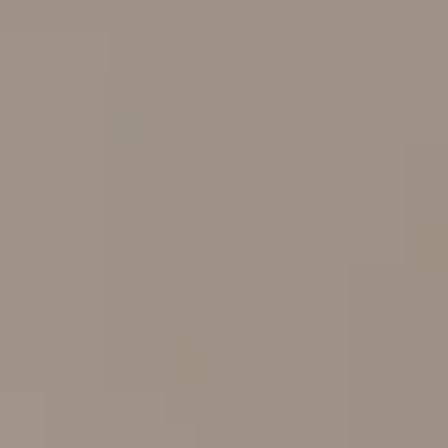
----
----