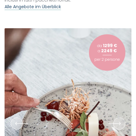
inclusi in tutti i pacchetti forfait.
Alle Angebote im Überblick
1299 €
da
2249 €
a
per
2 persone