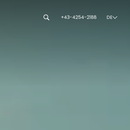
-----
+43-4254-2188
DE
⌄
🔍