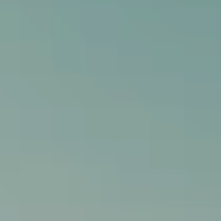
-----