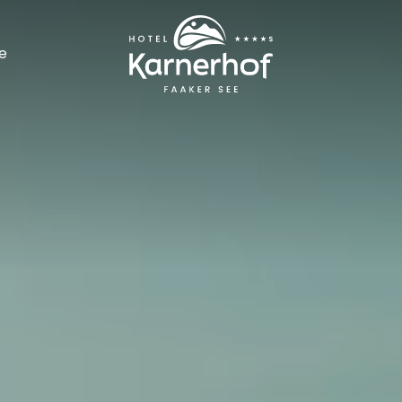
----
e