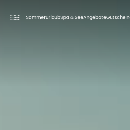
----
Sommerurlaub
Spa & See
Angebote
Gutschein